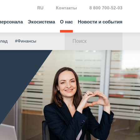
RU
Контакты
8 800 700-52-03
персонала
Экосистема
О нас
Новости и события
клад
#Финансы