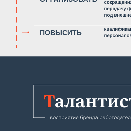
сокращени
передачу 
под внешн
квалифика
ПОВЫСИТЬ
персонало