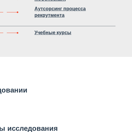
Аутсорсинг процесса
рекрутмента
Учебные курсы
довании
ты исследования