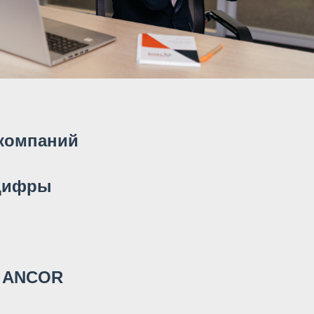
 компаний
цифры
 ANCOR