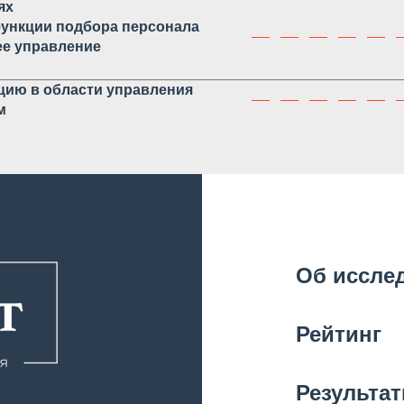
ях
функции подбора персонала
ее управление
цию в области управления
м
Об иссле
Рейтинг
Результа