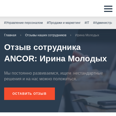
#Управление персоналом
#Продажи и маркетинг
#IT
#Администрати
Главная
Отзывы наших сотрудников
Ирина Молодых
Отзыв сотрудника
ANCOR: Ирина Молодых
Мы постоянно развиваемся, ищем нестандартные
решения и на нас можно положиться.
ОСТАВИТЬ ОТЗЫВ