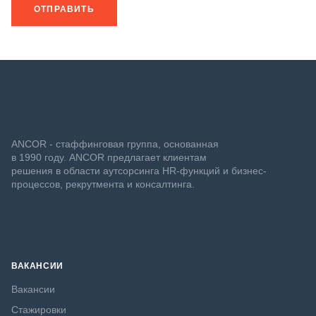
ОТПРАВИТЬ
ANCOR - стаффинговая группа, основанная
в 1990 году. ANCOR предлагает клиентам
решения в области аутсорсинга HR-функций и бизнес-
процессов, рекрутмента и консалтинга.
ВАКАНСИИ
Вакансии
Стажировки