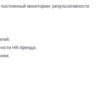
, постоянный мониторинг результативности
етей;
ности HR-бренда;
онки.