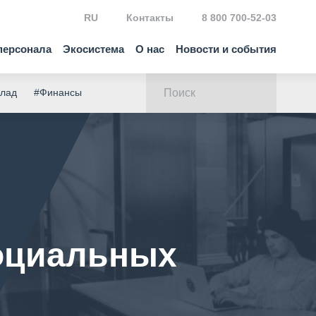
RU
Контакты
8 800 700-52-03
персонала
Экосистема
О нас
Новости и события
клад
#Финансы
социальных