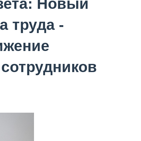
зета: Новый
 труда -
ижение
 сотрудников