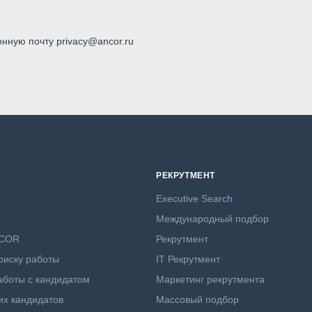
онную почту privacy@ancor.ru
РЕКРУТМЕНТ
Executive Search
Международный подбор
NCOR
Рекрутмент
оиску работы
IT Рекрутмент
боты с кандидатом
Маркетинг рекрутмента
х кандидатов
Массовый подбор