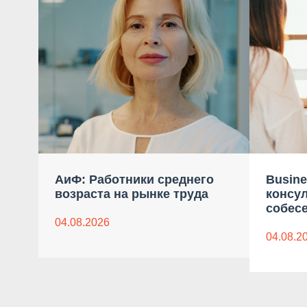
АиФ: Работники среднего
Busine
возраста на рынке труда
консу
собес
04.08.2026
04.08.2