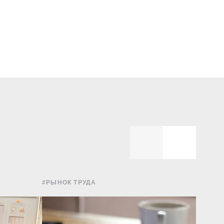
#РЫНОК ТРУДА
#УПРА