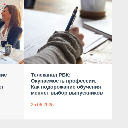
ние
Телеканал РБК:
Ком
Окупаемость профессии.
бло
ет
Как подорожание обучения
дан
меняет выбор выпускников
23.0
25.06.2026