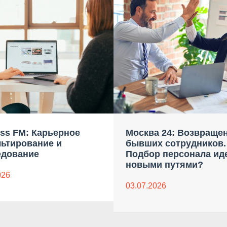
ss FM: Карьерное
Москва 24: Возвраще
льтирование и
бывших сотрудников.
едование
Подбор персонала ид
новыми путями?
026
03.07.2026