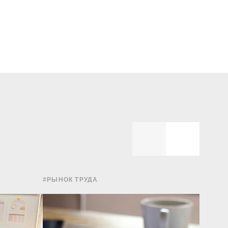
#РЫНОК ТРУДА
#УПРА