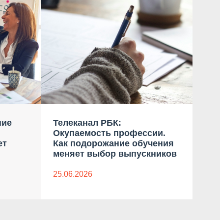
ние
Телеканал РБК:
Ком
Окупаемость профессии.
бло
ет
Как подорожание обучения
дан
меняет выбор выпускников
23.0
25.06.2026