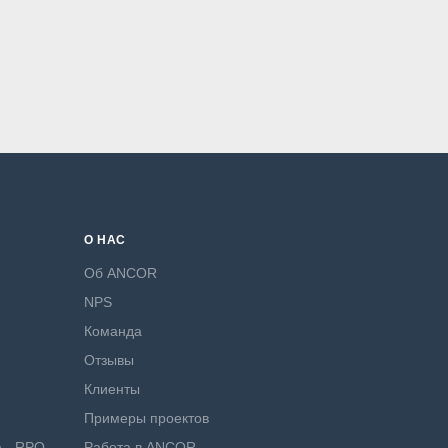
О НАС
Об ANCOR
NPS
Команда
Отзывы
Клиенты
Примеры проектов
а - RPO
Работа в ANCOR