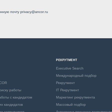
онную почту privacy@ancor.ru
РЕКРУТМЕНТ
Executive Search
Международный подбор
NCOR
Рекрутмент
оиску работы
IT Рекрутмент
боты с кандидатом
Маркетинг рекрутмента
х кандидатов
Массовый подбор
х сотрудников
Аутсорсинг процесса рекрутмент