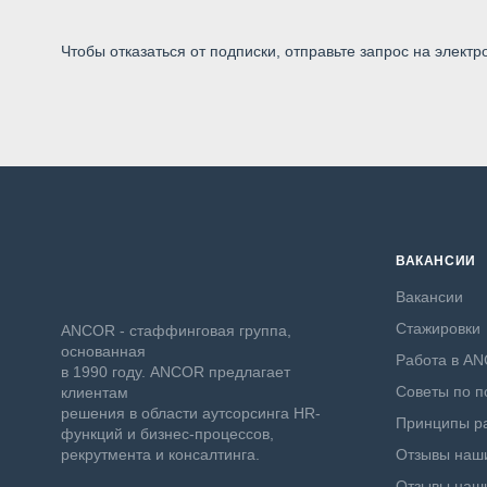
Чтобы отказаться от подписки, отправьте запрос на электр
ВАКАНСИИ
Вакансии
Стажировки
ANCOR - стаффинговая группа,
основанная
Работа в A
в 1990 году. ANCOR предлагает
Советы по п
клиентам
решения в области аутсорсинга HR-
Принципы ра
функций и бизнес-процессов,
рекрутмента и консалтинга.
Отзывы наши
Отзывы наши