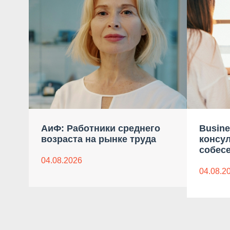
АиФ: Работники среднего
Busine
возраста на рынке труда
консу
собес
04.08.2026
04.08.2