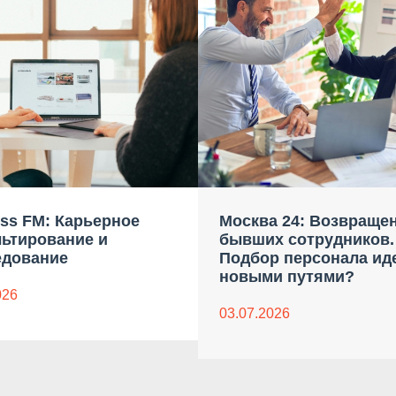
ss FM: Карьерное
Москва 24: Возвраще
льтирование и
бывших сотрудников.
едование
Подбор персонала ид
новыми путями?
026
03.07.2026