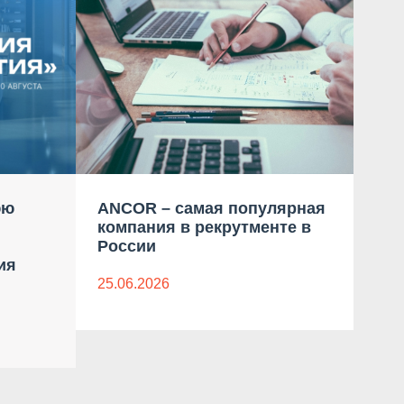
юю
ANCOR – самая популярная
ANC
компания в рекрутменте в
тек
России
син
ия
пок
раз
25.06.2026
25.0