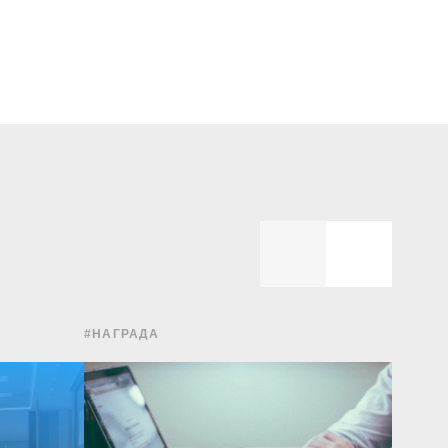
#НАГРАДА
#УПРА