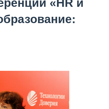
еренции «HR и
образование: