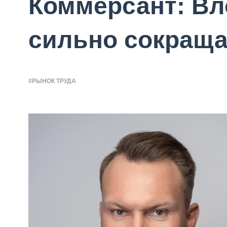
Коммерсант: Вл
сильно сокращ
#РЫНОК ТРУДА