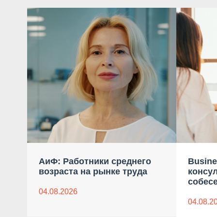
АиФ: Работники среднего
Busine
возраста на рынке труда
консу
собес
04.08.2026
04.08.2