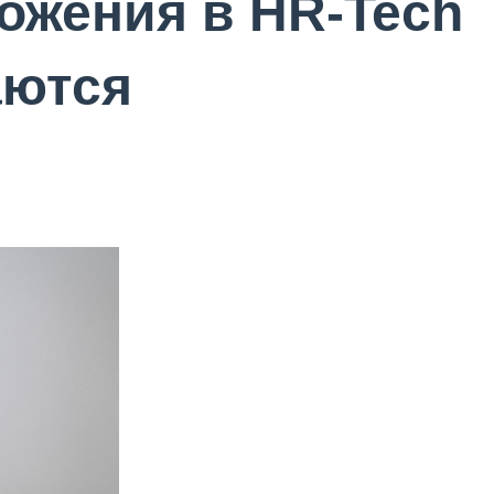
ожения в HR-Tech
аются