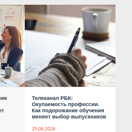
ние
Телеканал РБК:
Ком
Окупаемость профессии.
бло
ет
Как подорожание обучения
дан
меняет выбор выпускников
23.0
25.06.2026