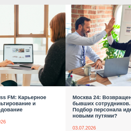
ss FM: Карьерное
Москва 24: Возвраще
льтирование и
бывших сотрудников.
едование
Подбор персонала ид
новыми путями?
026
03.07.2026