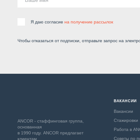
Ваше имя
Я даю согласие
на получение рассылок
Чтобы отказаться от подписки, отправьте запрос на электр
ВАКАНСИИ
Вакансии
Стажировки
ANCOR - стаффинговая группа,
основанная
Работа в A
в 1990 году. ANCOR предлагает
Советы по п
клиентам