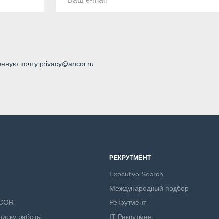
Ваш e-mail
онную почту privacy@ancor.ru
РЕКРУТМЕНТ
Executive Search
Международный подбор
NCOR
Рекрутмент
оиску работы
IT Рекрутмент