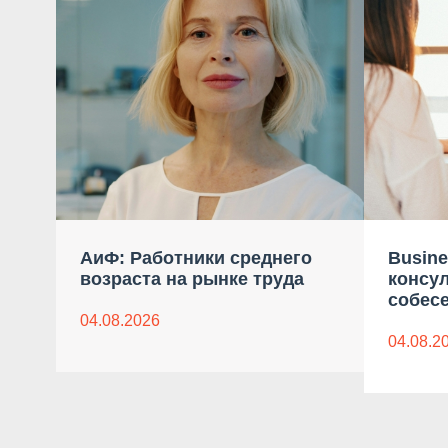
АиФ: Работники среднего
Busine
возраста на рынке труда
консу
собес
04.08.2026
04.08.2