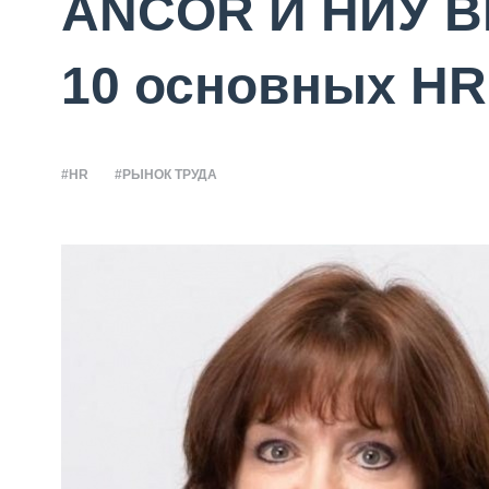
ANCOR И НИУ В
10 основных HR
#HR
#РЫНОК ТРУДА