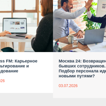
ss FM: Карьерное
Москва 24: Возвраще
льтирование и
бывших сотрудников.
едование
Подбор персонала ид
новыми путями?
026
03.07.2026