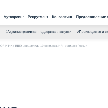
Аутсорсинг
Рекрутмент
Консалтинг
Предоставление 
#Административная поддержка и закупки
#Производство и с
OR И НИУ ВШЭ определили 10 основных HR трендов в России