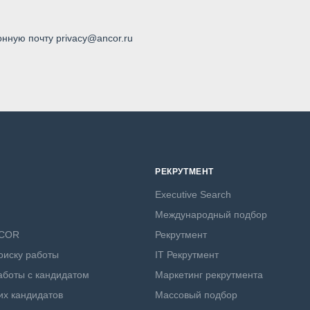
онную почту privacy@ancor.ru
РЕКРУТМЕНТ
Executive Search
Международный подбор
NCOR
Рекрутмент
оиску работы
IT Рекрутмент
боты с кандидатом
Маркетинг рекрутмента
х кандидатов
Массовый подбор