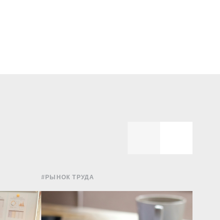
#РЫНОК ТРУДА
#УПРА