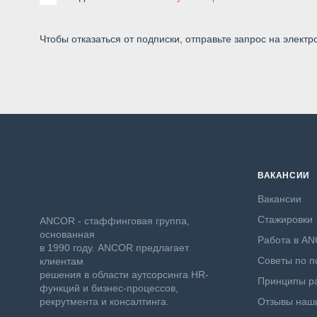
Чтобы отказаться от подписки, отправьте запрос на электр
ВАКАНСИИ
Вакансии
Стажировки
ANCOR - стаффинговая группа,
основанная
Работа в A
в 1990 году. ANCOR предлагает
Советы по п
клиентам
решения в области аутсорсинга HR-
Принципы ра
функций и бизнес-процессов,
рекрутмента и консалтинга.
Отзывы наши