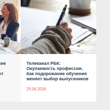
ние
Телеканал РБК:
Ком
Окупаемость профессии.
бло
ет
Как подорожание обучения
дан
меняет выбор выпускников
23.0
25.06.2026