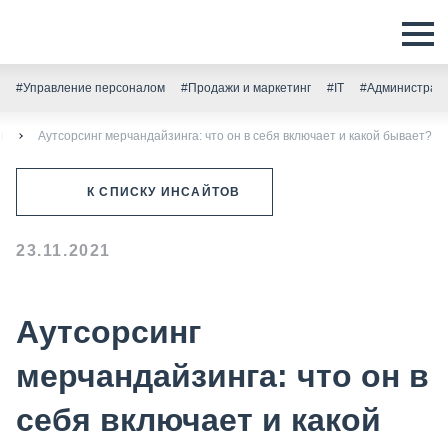
#Управление персоналом
#Продажи и маркетинг
#IT
#Администрати
ы
Аутсорсинг мерчандайзинга: что он в себя включает и какой бывает?
К СПИСКУ ИНСАЙТОВ
23.11.2021
Аутсорсинг
мерчандайзинга: что он в
себя включает и какой