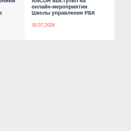
ением
ANCOR выступил на
Пр
онлайн-мероприятии
ко
е
Школы управления РБК
«Пр
Мас
«С
30.07.2026
08.0