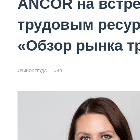
ANCOR на встре
трудовым ресу
«Обзор рынка т
#РЫНОК ТРУДА
#HR