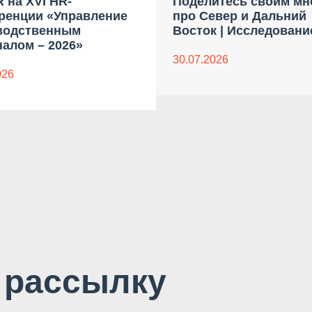
 на XVI HR-
Поделитесь своим мн
ренции «Управление
про Север и Дальний
водственным
Восток | Исследовани
алом – 2026»
30.07.2026
026
 рассылку