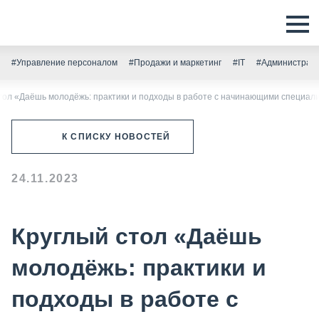
#Управление персоналом
#Продажи и маркетинг
#IT
#Администрати
тол «Даёшь молодёжь: практики и подходы в работе с начинающими специал
К СПИСКУ НОВОСТЕЙ
24.11.2023
Круглый стол «Даёшь
молодёжь: практики и
подходы в работе с