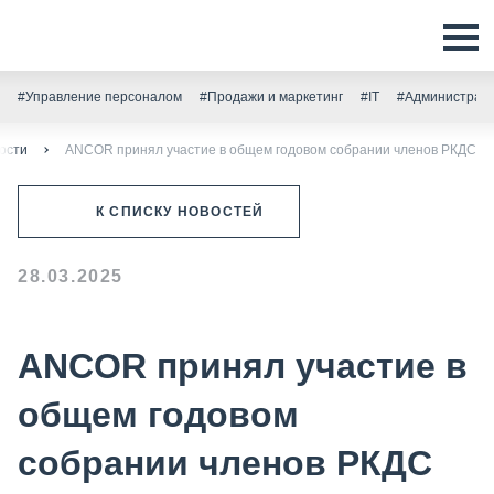
#Управление персоналом
#Продажи и маркетинг
#IT
#Администрати
ости
ANCOR принял участие в общем годовом собрании членов РКДС
К СПИСКУ НОВОСТЕЙ
28.03.2025
ANCOR принял участие в
общем годовом
собрании членов РКДС