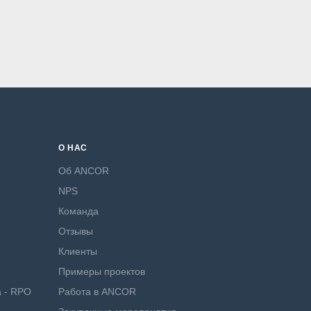
О НАС
Об ANCOR
NPS
Команда
Отзывы
Клиенты
Примеры проектов
а - RPO
Работа в ANCOR