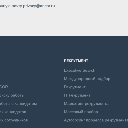
онную почту privacy@ancor.ru
РЕКРУТМЕНТ
Executive Search
Международный подбор
NCOR
Рекрутмент
оиску работы
IT Рекрутмент
боты с кандидатом
Маркетинг рекрутмента
х кандидатов
Массовый подбор
х сотрудников
Аутсорсинг процесса рекрутмент