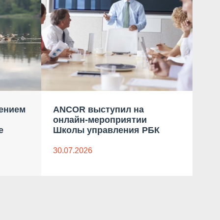
ением
ANCOR выступил на
Пр
онлайн-мероприятии
ко
е
Школы управления РБК
«Пр
Мас
«С
30.07.2026
08.0