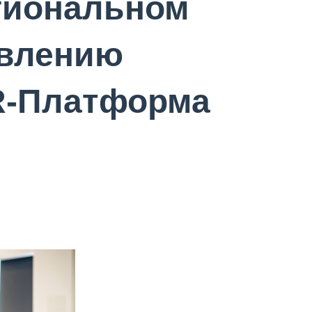
гиональном
авлению
R-Платформа