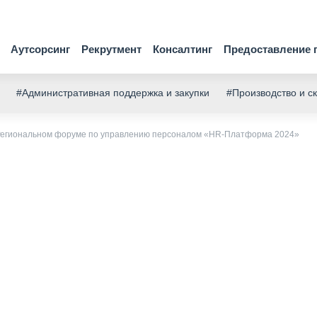
Аутсорсинг
Рекрутмент
Консалтинг
Предоставление 
#Административная поддержка и закупки
#Производство и с
Региональном форуме по управлению персоналом «HR-Платформа 2024»