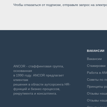
Чтобы отказаться от подписки, отправьте запрос на электр
ВАКАНСИИ
Вакансии
Стажировки
ANCOR - стаффинговая группа,
основанная
Работа в A
в 1990 году. ANCOR предлагает
Советы по п
клиентам
решения в области аутсорсинга HR-
Принципы ра
функций и бизнес-процессов,
рекрутмента и консалтинга.
Отзывы наши
Отзывы наши