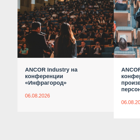
ANCOR Industry на
ANCOR
конференции
конфе
«Инфрагород»
произ
персон
06.08.2026
06.08.2