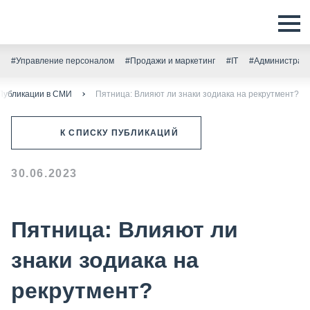
#Управление персоналом
#Продажи и маркетинг
#IT
#Администрати
Публикации в СМИ
Пятница: Влияют ли знаки зодиака на рекрутмент?
К СПИСКУ ПУБЛИКАЦИЙ
30.06.2023
Пятница: Влияют ли
знаки зодиака на
рекрутмент?