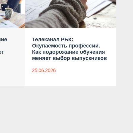
ние
Телеканал РБК:
Ком
Окупаемость профессии.
бло
ет
Как подорожание обучения
дан
меняет выбор выпускников
23.0
25.06.2026