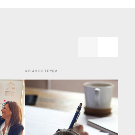
#РЫНОК ТРУДА
#УПРА