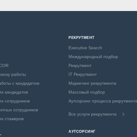
РЕКРУТМЕНТ
Executive Search
Международный подбор
NCOR
Рекрутмент
оиску работы
IT Рекрутмент
боты с кандидатом
Маркетинг рекрутмента
х кандидатов
Массовый подбор
х сотрудников
Аутсорсинг процесса рекрутмент
ктных сотрудников
Все услуги рекрутмента
их стажеров
АУТСОРСИНГ
Г