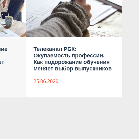
ние
Телеканал РБК:
Ком
Окупаемость профессии.
бло
ет
Как подорожание обучения
дан
меняет выбор выпускников
23.0
25.06.2026