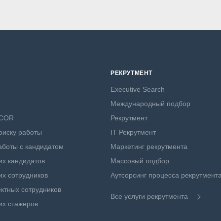
РЕКРУТМЕНТ
Executive Search
Международный подбор
NCOR
Рекрутмент
оиску работы
IT Рекрутмент
боты с кандидатом
Маркетинг рекрутмента
х кандидатов
Массовый подбор
х сотрудников
Аутсорсинг процесса рекрутмент
ктных сотрудников
Все услуги рекрутмента
их стажеров