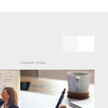
#РЫНОК ТРУДА
#УПРА