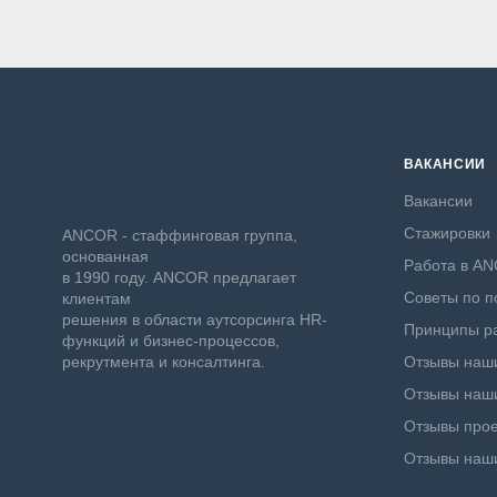
ВАКАНСИИ
Вакансии
Стажировки
ANCOR - стаффинговая группа,
основанная
Работа в A
в 1990 году. ANCOR предлагает
Советы по п
клиентам
решения в области аутсорсинга HR-
Принципы ра
функций и бизнес-процессов,
рекрутмента и консалтинга.
Отзывы наши
Отзывы наши
Отзывы прое
Отзывы наш