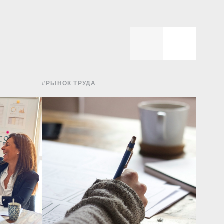
#РЫНОК ТРУДА
#УПРА