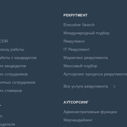
РЕКРУТМЕНТ
Executive Search
Международный подбор
NCOR
Рекрутмент
оиску работы
IT Рекрутмент
боты с кандидатом
Маркетинг рекрутмента
х кандидатов
Массовый подбор
х сотрудников
Аутсорсинг процесса рекрутмент
ктных сотрудников
Все услуги рекрутмента
их стажеров
АУТСОРСИНГ
Г
Административные функции
нт
Мерчандайзинг
одателя