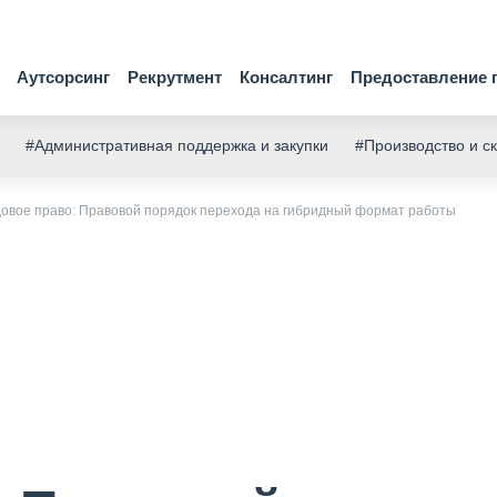
Аутсорсинг
Рекрутмент
Консалтинг
Предоставление 
#Административная поддержка и закупки
#Производство и с
довое право: Правовой порядок перехода на гибридный формат работы