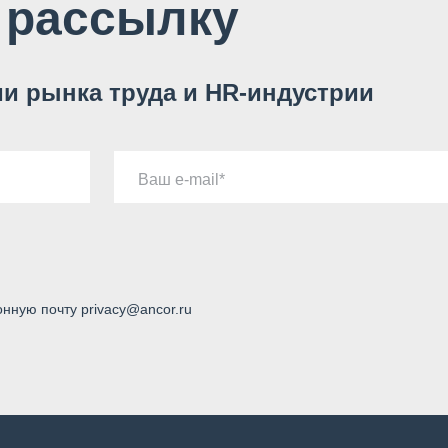
 рассылку
и рынка труда и HR-индустрии
Ваш e-mail
онную почту privacy@ancor.ru