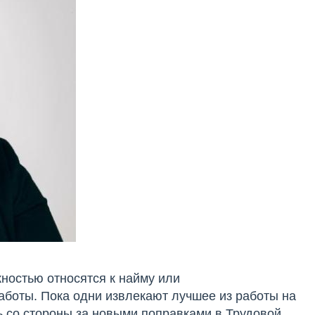
жностью относятся к найму или
аботы. Пока одни извлекают лучшее из работы на
ь со стороны за новыми поправками в Трудовой