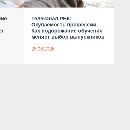
ние
Телеканал РБК:
Ком
Окупаемость профессии.
бло
ет
Как подорожание обучения
дан
меняет выбор выпускников
23.0
25.06.2026