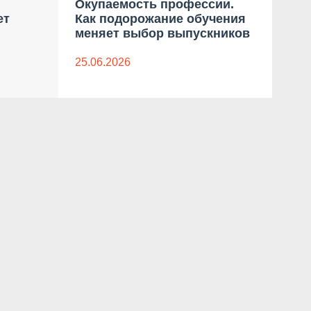
Окупаемость профессии.
бло
ет
Как подорожание обучения
дан
меняет выбор выпускников
23.0
25.06.2026