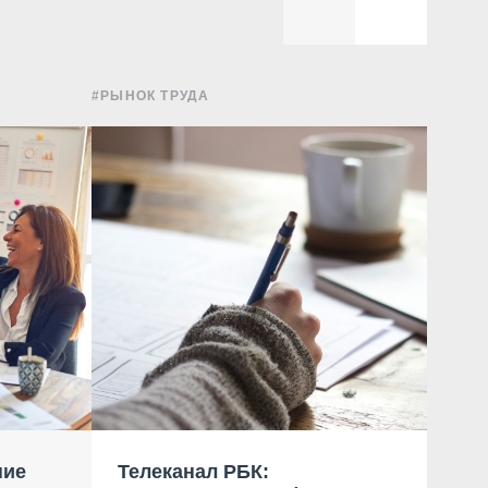
#РЫНОК ТРУДА
#УПРА
ние
Телеканал РБК:
Ком