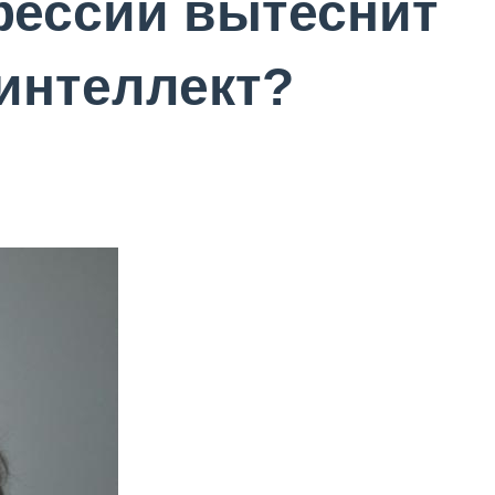
фессии вытеснит
интеллект?