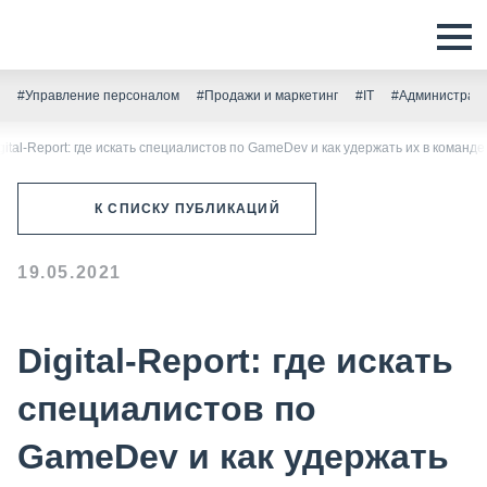
#Управление персоналом
#Продажи и маркетинг
#IT
#Администрати
gital-Report: где искать специалистов по GameDev и как удержать их в команде
К СПИСКУ ПУБЛИКАЦИЙ
19.05.2021
Digital-Report: где искать
специалистов по
GameDev и как удержать