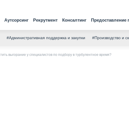
Аутсорсинг
Рекрутмент
Консалтинг
Предоставление 
#Административная поддержка и закупки
#Производство и с
тить выгорание у специалистов по подбору в турбулентное время?