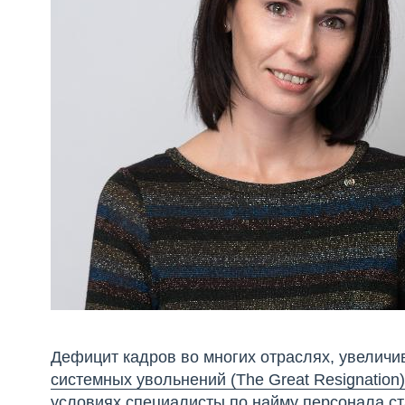
Дефицит кадров во многих отраслях, увеличи
системных увольнений (The Great Resignation
условиях специалисты по найму персонала ст