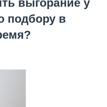
ить выгорание у
о подбору в
ремя?