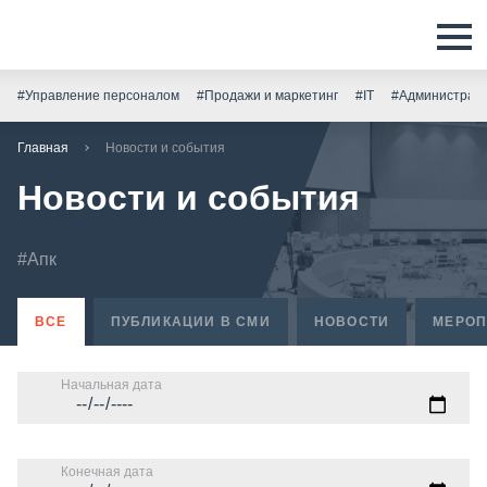
#Управление персоналом
#Продажи и маркетинг
#IT
#Администрати
Главная
Новости и события
Новости и события
#Апк
ВСЕ
ПУБЛИКАЦИИ В СМИ
НОВОСТИ
МЕРОП
Начальная дата
Конечная дата