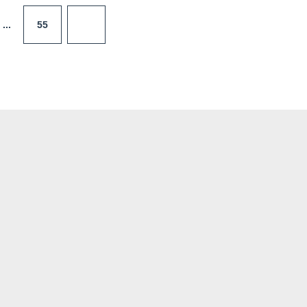
55
...