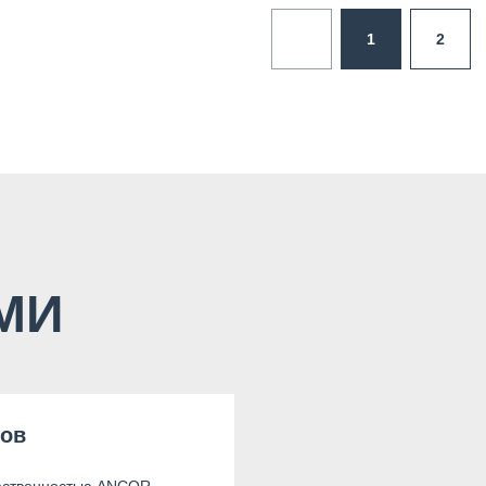
1
2
СМИ
нов