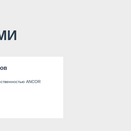
СМИ
нов
ественностью ANCOR