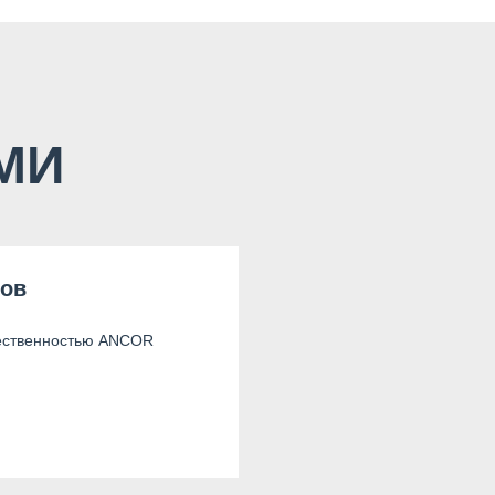
СМИ
нов
ественностью ANCOR