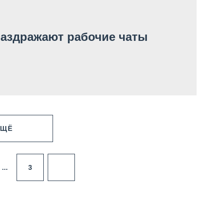
раздражают рабочие чаты
ЕЩЁ
3
...