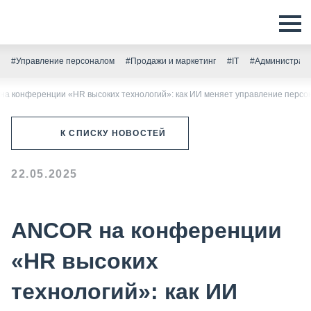
#Управление персоналом
#Продажи и маркетинг
#IT
#Администрати
а конференции «HR высоких технологий»: как ИИ меняет управление персо
К СПИСКУ НОВОСТЕЙ
22.05.2025
ANCOR на конференции
«HR высоких
технологий»: как ИИ