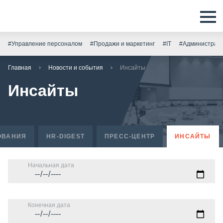
#Управление персоналом
#Продажи и маркетинг
#IT
#Администрати
Главная
Новости и события
Инсайты
Инсайты
ОВАНИЯ
HR-DIGEST
ПРЕСС-ЦЕНТР
ИНСАЙТЫ
Начальная дата
Конечная дата