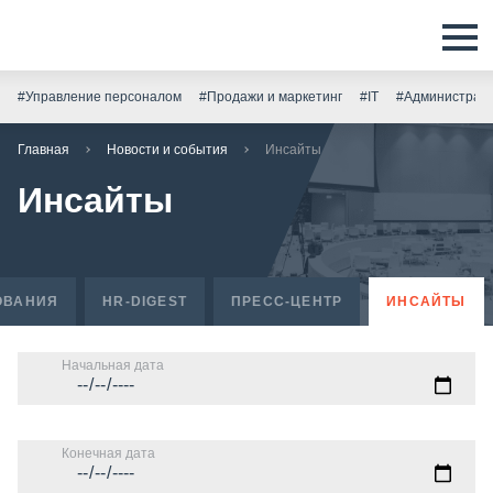
#Управление персоналом
#Продажи и маркетинг
#IT
#Администрати
Главная
Новости и события
Инсайты
Инсайты
ОВАНИЯ
HR-DIGEST
ПРЕСС-ЦЕНТР
ИНСАЙТЫ
Начальная дата
Конечная дата