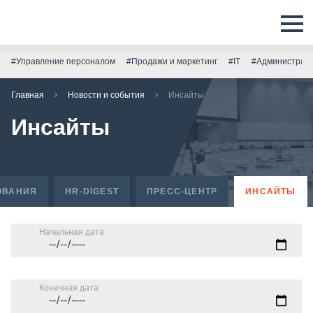
#Управление персоналом
#Продажи и маркетинг
#IT
#Администрати
Главная
Новости и события
Инсайты
Инсайты
ОВАНИЯ
HR-DIGEST
ПРЕСС-ЦЕНТР
ИНСАЙТЫ
Начальная дата
Конечная дата