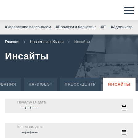
#Управление персоналом
#Продажи и маркетинг
#IT
#Администрати
Главная
Новости и события
Инсайты
Инсайты
ОВАНИЯ
HR-DIGEST
ПРЕСС-ЦЕНТР
ИНСАЙТЫ
Начальная дата
Конечная дата