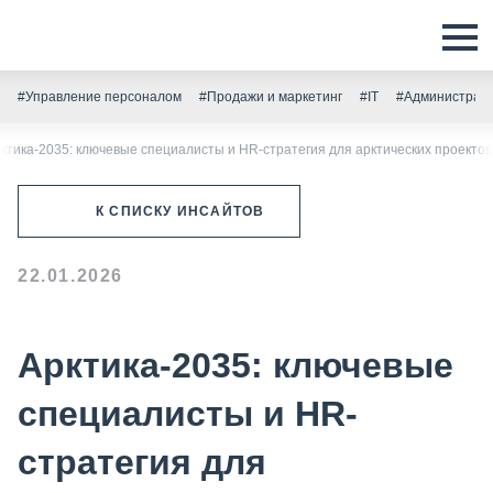
#Управление персоналом
#Продажи и маркетинг
#IT
#Администрати
ктика-2035: ключевые специалисты и HR-стратегия для арктических проектов
К СПИСКУ ИНСАЙТОВ
22.01.2026
Арктика-2035: ключевые
специалисты и HR-
стратегия для