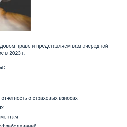
довом праве и представляем вам очередной
 в 2023 г.
ы:
тчетность о страховых взносах
ях
ументам
рофзаболеваний