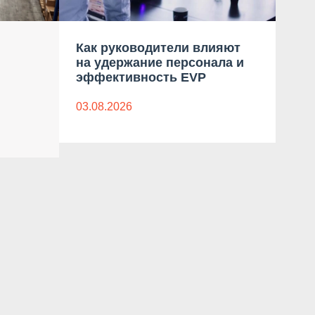
Как руководители влияют
Тре
на удержание персонала и
сек
эффективность EVP
Рос
03.08.2026
03.0