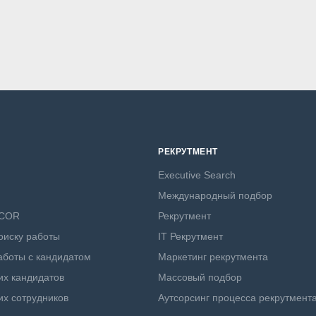
РЕКРУТМЕНТ
Executive Search
Международный подбор
NCOR
Рекрутмент
оиску работы
IT Рекрутмент
боты с кандидатом
Маркетинг рекрутмента
х кандидатов
Массовый подбор
х сотрудников
Аутсорсинг процесса рекрутмент