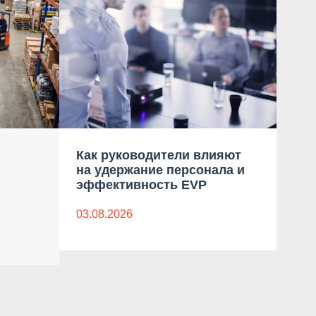
Как руководители влияют
Тре
на удержание персонала и
сек
эффективность EVP
Рос
03.08.2026
03.0