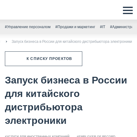
#Управление персоналом
#Продажи и маркетинг
#IT
#Администрати
г
Запуск бизнеса в России для китайского дистрибьютора электроники
К СПИСКУ ПРОЕКТОВ
Запуск бизнеса в России
для китайского
дистрибьютора
электроники
#УСЛУГИ ДЛЯ ИНОСТРАННЫХ КОМПАНИЙ
#EMPLOYER OF RECORD