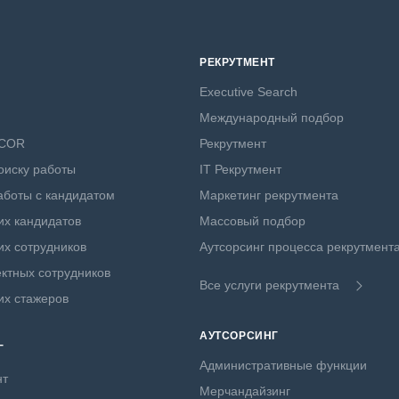
РЕКРУТМЕНТ
Executive Search
Международный подбор
NCOR
Рекрутмент
оиску работы
IT Рекрутмент
боты с кандидатом
Маркетинг рекрутмента
х кандидатов
Массовый подбор
х сотрудников
Аутсорсинг процесса рекрутмент
ктных сотрудников
Все услуги рекрутмента
их стажеров
АУТСОРСИНГ
Г
Административные функции
нт
Мерчандайзинг