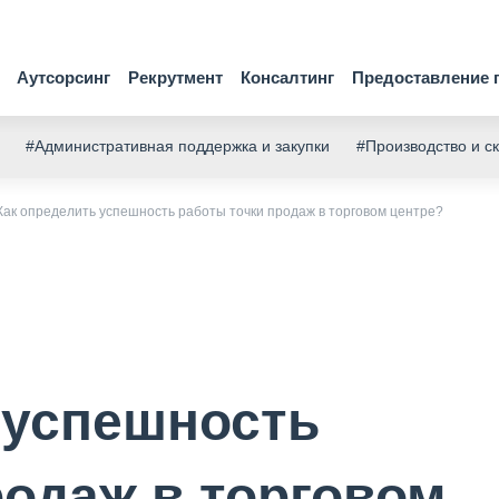
Аутсорсинг
Рекрутмент
Консалтинг
Предоставление 
#Административная поддержка и закупки
#Производство и с
Как определить успешность работы точки продаж в торговом центре?
 успешность
родаж в торговом