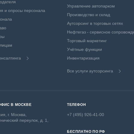
одателя
Управление автопарком
я и опросы персонала
Производство и склад
сонала
Аутсорсинг в торговых сетях
аво
Нефтегаз - сервисное сопровожд
ры
Торговый маркетинг
 лицам
Учётные функции
онсалтинга
Инвентаризация
Все услуги аутсорсинга
ОФИС В МОСКВЕ
ТЕЛЕФОН
ия, г. Москва,
+7 (495) 926-41-00
нический переулок, д. 1,
БЕСПЛАТНО ПО РФ