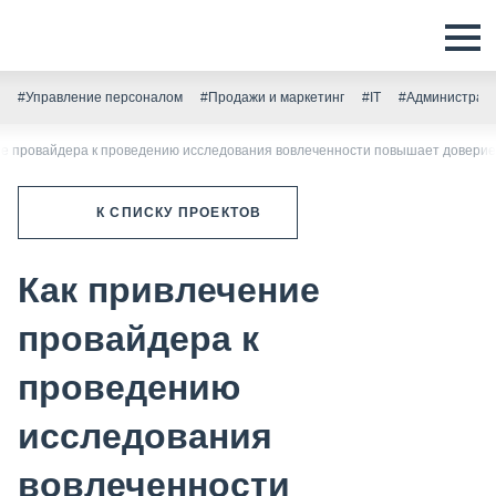
#Управление персоналом
#Продажи и маркетинг
#IT
#Администрати
ие провайдера к проведению исследования вовлеченности повышает доверие
К СПИСКУ ПРОЕКТОВ
Как привлечение
провайдера к
проведению
исследования
вовлеченности