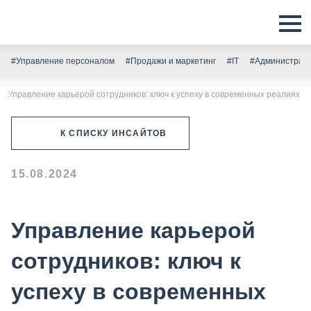
#Управление персоналом
#Продажи и маркетинг
#IT
#Администрати
Управление карьерой сотрудников: ключ к успеху в современных реалиях
К СПИСКУ ИНСАЙТОВ
15.08.2024
Управление карьерой
сотрудников: ключ к
успеху в современных