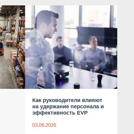
Как руководители влияют
Тре
на удержание персонала и
сек
эффективность EVP
Рос
03.08.2026
03.0