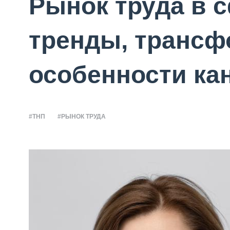
Рынок труда в 
тренды, трансф
особенности ка
#ТНП
#РЫНОК ТРУДА