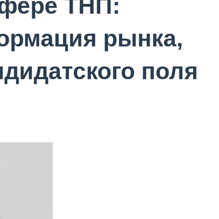
сфере ТНП:
ормация рынка,
ндидатского поля