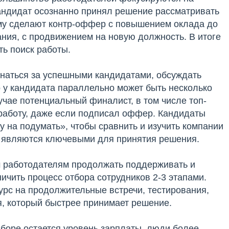
андидат осознанно принял решение рассматривать
ему сделают контр-оффер с повышением оклада до
ния, с продвижением на новую должность. В итоге
ть поиск работы.
гнаться за успешными кандидатами, обсуждать
о у кандидата параллельно может быть несколько
чае потенциальный финалист, в том числе топ-
а работу, даже если подписал оффер. Кандидаты
у на подумать», чтобы сравнить и изучить компании
о являются ключевыми для принятия решения.
м работодателям продолжать поддерживать и
ичить процесс отбора сотрудников 2-3 этапами.
урс на продолжительные встречи, тестирования,
я, который быстрее принимает решение.
оре остается уровень зарплаты, люди более