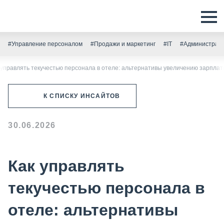
#Управление персоналом
#Продажи и маркетинг
#IT
#Администрати
 управлять текучестью персонала в отеле: альтернативы увеличению зарпла
К СПИСКУ ИНСАЙТОВ
30.06.2026
Как управлять
текучестью персонала в
отеле: альтернативы