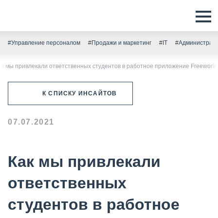
#Управление персоналом
#Продажи и маркетинг
#IT
#Администрати
ак мы привлекали ответственных студентов в работное приложение Freework
К СПИСКУ ИНСАЙТОВ
07.07.2021
Как мы привлекали
ответственных
студентов в работное