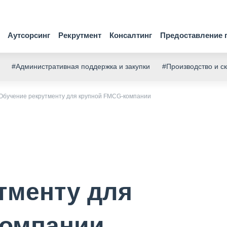
Аутсорсинг
Рекрутмент
Консалтинг
Предоставление 
#Административная поддержка и закупки
#Производство и с
Обучение рекрутменту для крупной FMCG-компании
тменту для
компании