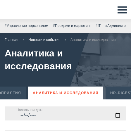
#Управление персоналом
#Продажи и маркетинг
#IT
#Администрати
Главная
Новости и события
Аналитика и исследования
Аналитика и
исследования
ОПРИЯТИЯ
АНАЛИТИКА И ИССЛЕДОВАНИЯ
HR-DIGES
Начальная дата