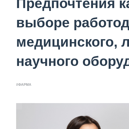
Предпочтения к
выборе работод
медицинского, 
научного обору
#ФАРМА