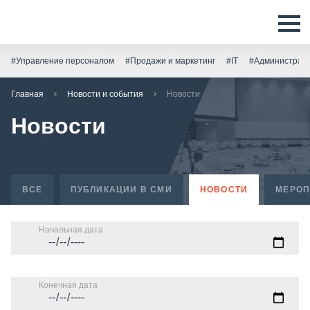
#Управление персоналом
#Продажи и маркетинг
#IT
#Администрати
Главная
Новости и события
Новости
Новости
ВСЕ
ПУБЛИКАЦИИ В СМИ
НОВОСТИ
МЕРОП
Начальная дата
Конечная дата