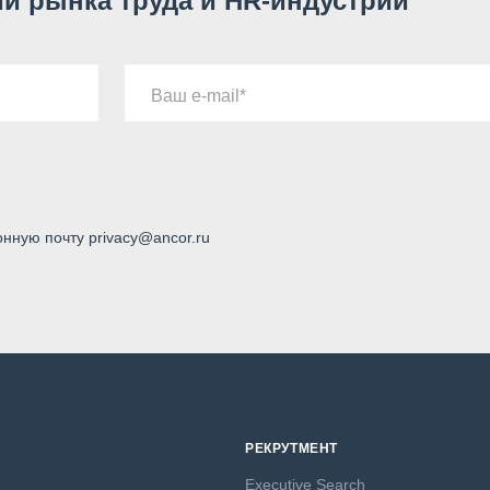
и рынка труда и HR-индустрии
Ваш e-mail
онную почту privacy@ancor.ru
РЕКРУТМЕНТ
Executive Search