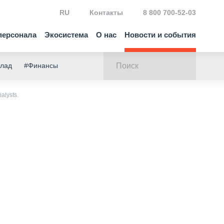
RU
Контакты
8 800 700-52-03
персонала
Экосистема
О нас
Новости и события
клад
#Финансы
alysts.