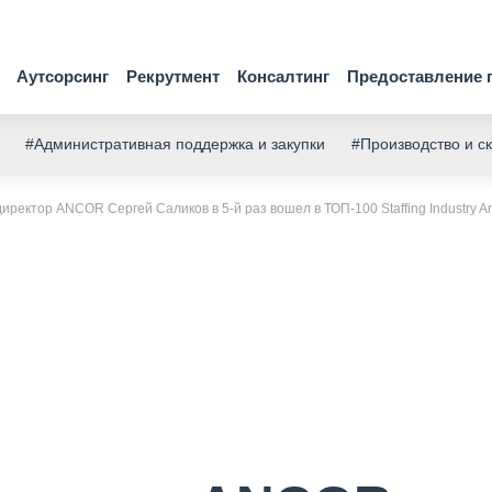
Аутсорсинг
Рекрутмент
Консалтинг
Предоставление 
#Административная поддержка и закупки
#Производство и с
ректор ANCOR Сергей Саликов в 5-й раз вошел в ТОП-100 Staffing Industry An