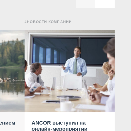
#НОВОСТИ КОМПАНИИ
#УПРА
ением
ANCOR выступил на
Пр
онлайн-мероприятии
ко