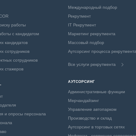
Международный подбор
NCOR
Рекрутмент
оиску работы
IT Рекрутмент
боты с кандидатом
Маркетинг рекрутмента
х кандидатов
Массовый подбор
х сотрудников
Аутсорсинг процесса рекрутмент
ктных сотрудников
Все услуги рекрутмента
их стажеров
АУТСОРСИНГ
Г
Административные функции
нт
Мерчандайзинг
одателя
Управление автопарком
я и опросы персонала
Производство и склад
сонала
Аутсорсинг в торговых сетях
аво
Нефтегаз - сервисное сопровожд