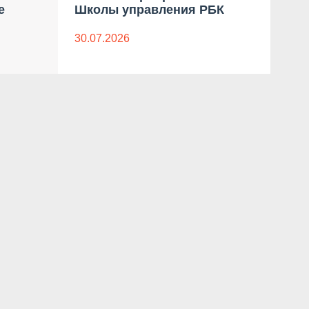
е
Школы управления РБК
«Пр
Мас
«С
30.07.2026
08.0