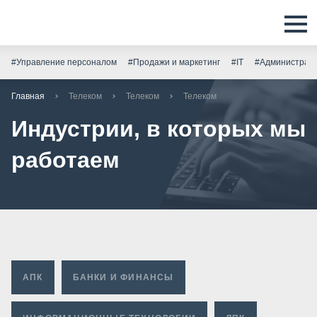
#Управление персоналом
#Продажи и маркетинг
#IT
#Администрати
Главная
Телеком
Телеком
Телеком
Индустрии, в которых мы
работаем
АПК
БАНКИ И ФИНАНСЫ