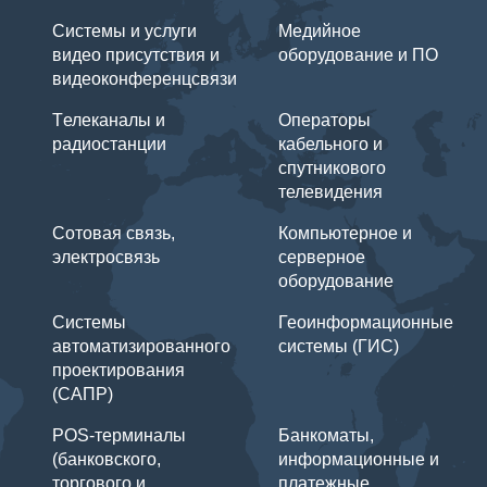
Системы и услуги
Медийное
видео присутствия и
оборудование и ПО
видеоконференцсвязи
Tелеканалы и
Операторы
радиостанции
кабельного и
спутникового
телевидения
Сотовая связь,
Компьютерное и
электросвязь
серверное
оборудование
Системы
Геоинформационные
автоматизированного
системы (ГИС)
проектирования
(САПР)
POS-терминалы
Банкоматы,
(банковского,
информационные и
торгового и
платежные