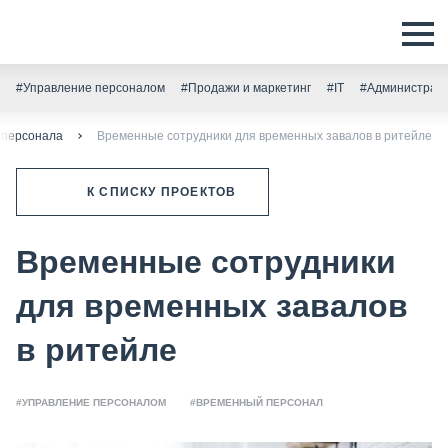
#Управление персоналом
#Продажи и маркетинг
#IT
#Администрати
 персонала
Временные сотрудники для временных завалов в ритейле
К СПИСКУ ПРОЕКТОВ
Временные сотрудники
для временных завалов
в ритейле
#УПРАВЛЕНИЕ ПЕРСОНАЛОМ
#ВРЕМЕННЫЙ ПЕРСОНАЛ