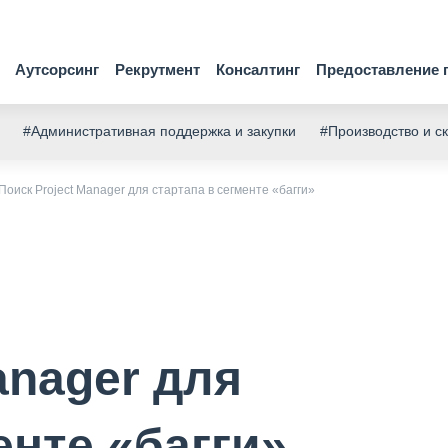
Аутсорсинг
Рекрутмент
Консалтинг
Предоставление 
#Административная поддержка и закупки
#Производство и с
Поиск Project Manager для стартапа в сегменте «багги»
anager для
енте «багги»