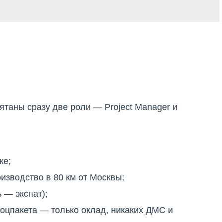
рятаны сразу две роли — Project Manager и
ке;
изводство в 80 км от Москвы;
 — экспат);
соцпакета — только оклад, никаких ДМС и