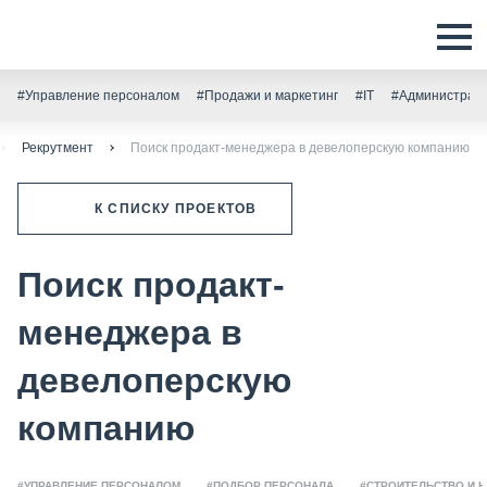
#Управление персоналом
#Продажи и маркетинг
#IT
#Администрати
Рекрутмент
Поиск продакт-менеджера в девелоперскую компанию
К СПИСКУ ПРОЕКТОВ
Поиск продакт-
менеджера в
девелоперскую
компанию
#УПРАВЛЕНИЕ ПЕРСОНАЛОМ
#ПОДБОР ПЕРСОНАЛА
#СТРОИТЕЛЬСТВО И 