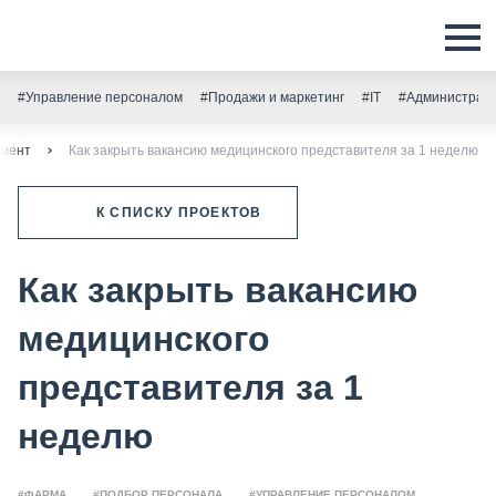
#Управление персоналом
#Продажи и маркетинг
#IT
#Администрати
тмент
Как закрыть вакансию медицинского представителя за 1 неделю
К СПИСКУ ПРОЕКТОВ
Как закрыть вакансию
медицинского
представителя за 1
неделю
#ФАРМА
#ПОДБОР ПЕРСОНАЛА
#УПРАВЛЕНИЕ ПЕРСОНАЛОМ